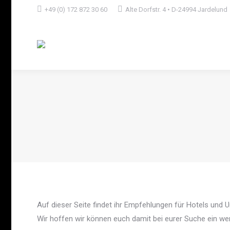
+49 (0) 172 872 30 60
Alte Dorfstr. 4 • D-24994 Jardelund
Auf dieser Seite findet ihr Empfehlungen für Hotels und Un
Wir hoffen wir können euch damit bei eurer Suche ein we