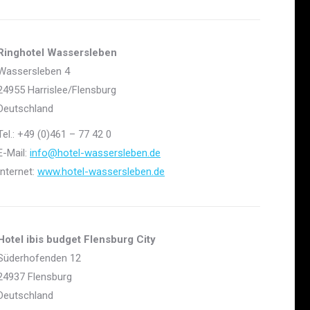
Ringhotel Wassersleben
Wassersleben 4
24955 Harrislee/Flensburg
Deutschland
Tel.: +49 (0)461 – 77 42 0
E-Mail:
info@hotel-wassersleben.de
Internet:
www.hotel-wassersleben.de
Hotel ibis budget Flensburg City
Süderhofenden 12
24937 Flensburg
Deutschland