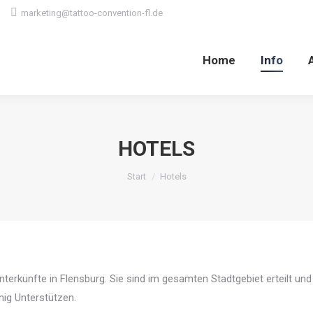
marketing@tattoo-convention-fl.de
Home
Info
Home
Info
HOTELS
Sie befinden sich hier:
Start
Hotels
terkünfte in Flensburg. Sie sind im gesamten Stadtgebiet erteilt und d
nig Unterstützen.