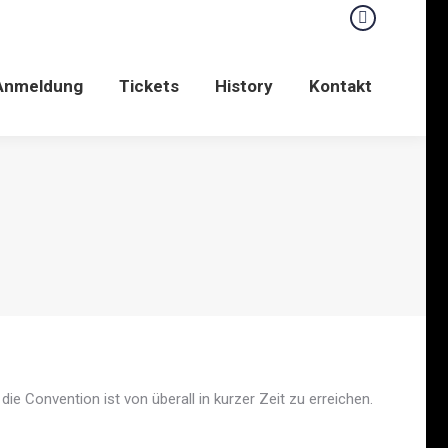
Facebook
Anmeldung
Tickets
History
Kontakt
Anmeldung
Tickets
History
Kontakt
ie Convention ist von überall in kurzer Zeit zu erreichen.